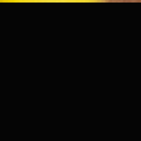
LE SYSTEME ALIMENTAIRE
DE DEMAIN
Farm For Good soutient les agriculteurs dans leur
transition vers l'agroécologie en leur offrant un
accompagnement personnalisé pour leur
développement technique, tout en favorisant des chaînes
d'approvisionnement garantissant une rémunération
équitable pour leurs produits.
PHOTOS © LWS PRODUCTION – ILLUSTRATIONS © JUDITH DUFAUX.
VISITER LE SITE WEB